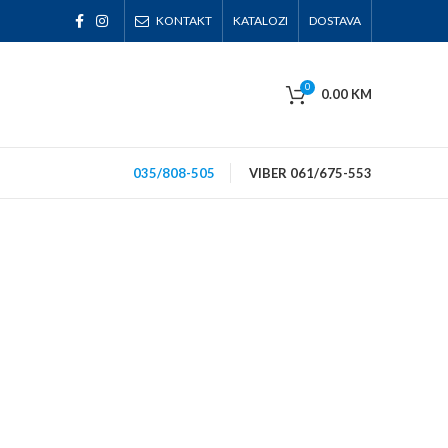
KONTAKT
KATALOZI
DOSTAVA
0
0.00
KM
035/808-505
VIBER 061/675-553