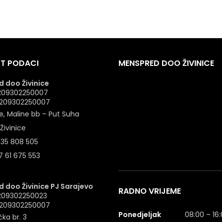
T PODACI
MENSPRED DOO ŽIVINICE
 doo Živinice
 4209302250007
: 209302250007
e, Maline bb – Put Suha
Živinice
 35 808 505
 61 675 553
 doo Živinice PJ Sarajevo
RADNO VRIJEME
4209302250023
: 209302250007
Ponedjeljak
08:00 – 16
ka br. 3