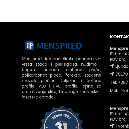
KONTAK
Menspred
ID broj:
Menspred doo nudi široku ponudu svih
PDV broj
vrsta stakla i pleksiglasa, nudimo i
Ljubač
bogatu ponudu alubond ploča,
75270 
polikarbonat ploča, foreksa, staklene
mozaik pločice, željezne i čelične
Tel: +387
profile, ALU i PVC profile, lajsne za
Mob: +387
uramljivanje slika, te usluge mašinske i
laserske obrade
Menspred
ID broj: 
PDV broj
Tvornič