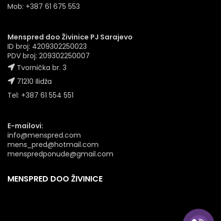
Mob: +387 61 675 553
Menspred doo Živinice PJ Sarajevo
ID broj: 4209302250023
PDV broj: 209302250007
Tvornička br. 3
71210 Ilidža
Tel: +387 61 554 551
E-mailovi:
info@menspred.com
mens_pred@hotmail.com
menspredponude@gmail.com
MENSPRED DOO ŽIVINICE