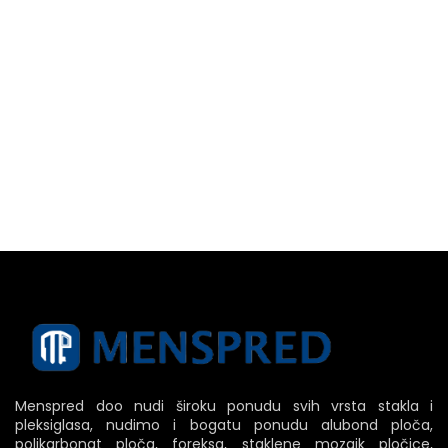
Menspred doo nudi široku ponudu svih vrsta stakla i
pleksiglasa, nudimo i bogatu ponudu alubond ploča,
polikarbonat ploča, foreksa, staklene mozaik pločice,