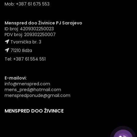
Mob: +387 61 675 553
Menspred doo Živinice PJ Sarajevo
ID broj: 4209302250023
PDV broj: 209302250007
Tvornička br. 3
71210 Ilidža
Tel: +387 61 554 551
E-mailovi:
info@menspred.com
mens_pred@hotmail.com
menspredponude@gmail.com
MENSPRED DOO ŽIVINICE