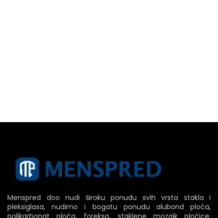
Menspred doo nudi široku ponudu svih vrsta stakla i
pleksiglasa, nudimo i bogatu ponudu alubond ploča,
polikarbonat ploča, foreksa, staklene mozaik pločice,