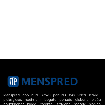
Menspred doo nudi široku ponudu svih vrsta stakla i
pleksiglasa, nudimo i bogatu ponudu alubond ploča,
polikarbonat ploča, foreksa, staklene mozaik pločice,