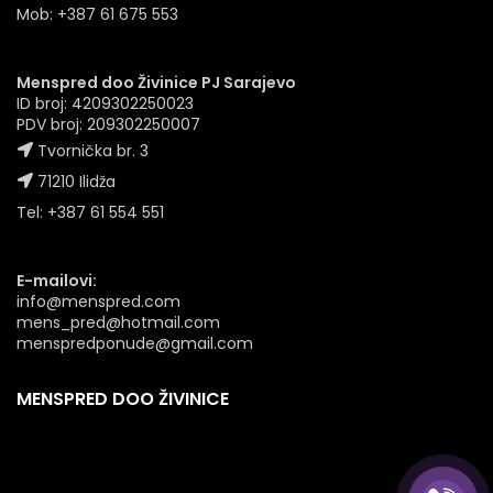
Mob: +387 61 675 553
Menspred doo Živinice PJ Sarajevo
ID broj: 4209302250023
PDV broj: 209302250007
Tvornička br. 3
71210 Ilidža
Tel: +387 61 554 551
E-mailovi:
info@menspred.com
mens_pred@hotmail.com
menspredponude@gmail.com
MENSPRED DOO ŽIVINICE