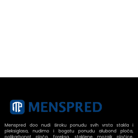
Menspred doo nudi široku ponudu svih vrsta stakla i
pleksiglasa, nudimo i bogatu ponudu alubond ploča,
polikarbonat ploča, foreksa, staklene mozaik pločice,