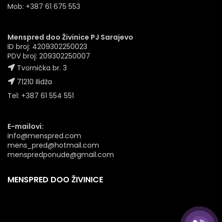
Mob: +387 61 675 553
Menspred doo Živinice PJ Sarajevo
ID broj: 4209302250023
PDV broj: 209302250007
Tvornička br. 3
71210 Ilidža
Tel: +387 61 554 551
E-mailovi:
info@menspred.com
mens_pred@hotmail.com
menspredponude@gmail.com
MENSPRED DOO ŽIVINICE