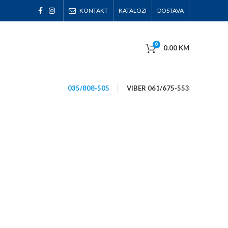
KONTAKT
KATALOZI
DOSTAVA
0
0.00
KM
035/808-505
VIBER 061/675-553