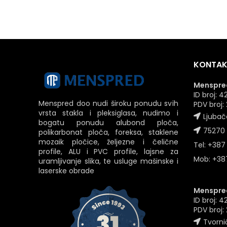
KONTAK
Menspred
ID broj:
Menspred doo nudi široku ponudu svih
PDV broj
vrsta stakla i pleksiglasa, nudimo i
Ljubač
bogatu ponudu alubond ploča,
75270 
polikarbonat ploča, foreksa, staklene
mozaik pločice, željezne i čelične
Tel: +387
profile, ALU i PVC profile, lajsne za
Mob: +387
uramljivanje slika, te usluge mašinske i
laserske obrade
Menspred
ID broj: 
PDV broj
Tvornič