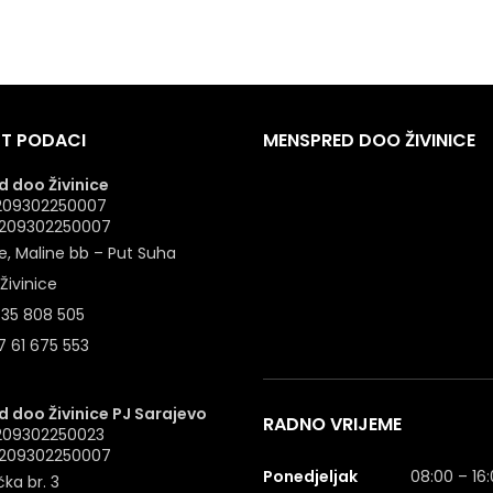
T PODACI
MENSPRED DOO ŽIVINICE
 doo Živinice
 4209302250007
: 209302250007
e, Maline bb – Put Suha
Živinice
 35 808 505
 61 675 553
 doo Živinice PJ Sarajevo
RADNO VRIJEME
4209302250023
: 209302250007
Ponedjeljak
08:00 – 16
ka br. 3