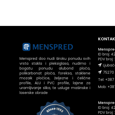
KONTAK
Menspred
ID broj:
Menspred doo nudi široku ponudu svih
PDV broj
vrsta stakla i pleksiglasa, nudimo i
Ljubač
bogatu ponudu alubond ploča,
75270 
polikarbonat ploča, foreksa, staklene
mozaik pločice, željezne i čelične
Tel: +387
profile, ALU i PVC profile, lajsne za
Mob: +387
uramljivanje slika, te usluge mašinske i
laserske obrade
Menspred
ID broj: 
PDV broj