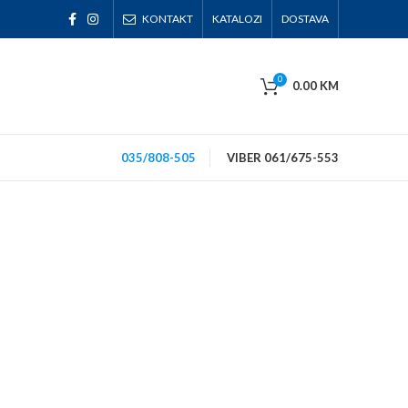
KONTAKT
KATALOZI
DOSTAVA
0
0.00
KM
035/808-505
VIBER 061/675-553