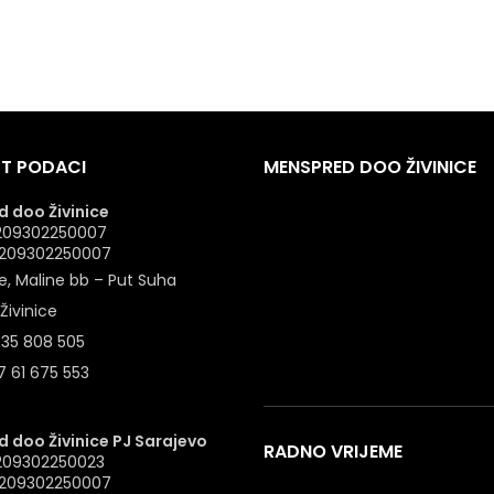
T PODACI
MENSPRED DOO ŽIVINICE
 doo Živinice
 4209302250007
: 209302250007
e, Maline bb – Put Suha
Živinice
 35 808 505
 61 675 553
 doo Živinice PJ Sarajevo
RADNO VRIJEME
4209302250023
: 209302250007