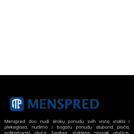
Menspred doo nudi široku ponudu svih vrsta stakla i
pleksiglasa, nudimo i bogatu ponudu alubond ploča,
polikarbonat ploča, foreksa, staklene mozaik pločice,