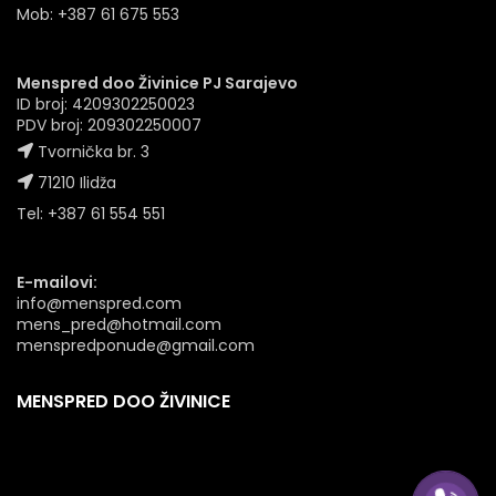
Mob: +387 61 675 553
Menspred doo Živinice PJ Sarajevo
ID broj: 4209302250023
PDV broj: 209302250007
Tvornička br. 3
71210 Ilidža
Tel: +387 61 554 551
E-mailovi:
info@menspred.com
mens_pred@hotmail.com
menspredponude@gmail.com
MENSPRED DOO ŽIVINICE