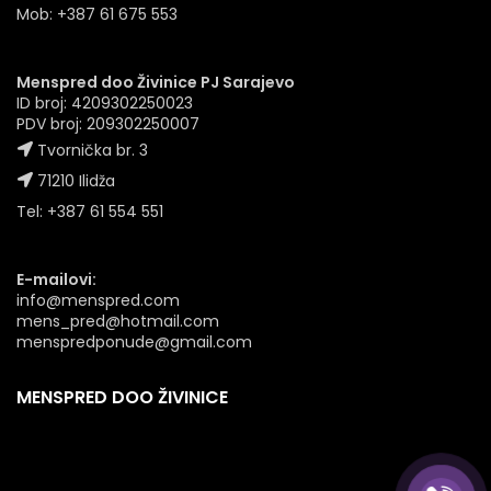
Mob: +387 61 675 553
Menspred doo Živinice PJ Sarajevo
ID broj: 4209302250023
PDV broj: 209302250007
Tvornička br. 3
71210 Ilidža
Tel: +387 61 554 551
E-mailovi:
info@menspred.com
mens_pred@hotmail.com
menspredponude@gmail.com
MENSPRED DOO ŽIVINICE