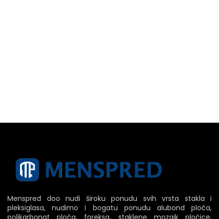
Menspred doo nudi široku ponudu svih vrsta stakla i
pleksiglasa, nudimo i bogatu ponudu alubond ploča,
polikarbonat ploča, foreksa, staklene mozaik pločice,