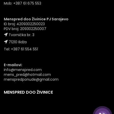
Mob: +387 61 675 553
Menspred doo Živinice PJ Sarajevo
ID broj: 4209302250023
PDV broj: 209302250007
Tvornička br. 3
71210 Ilidža
Tel: +387 61 554 551
E-mailovi:
info@menspred.com
mens_pred@hotmail.com
menspredponude@gmail.com
MENSPRED DOO ŽIVINICE