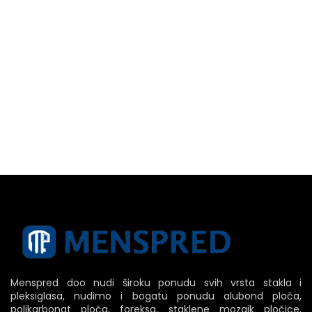
Menspred doo nudi široku ponudu svih vrsta stakla i
pleksiglasa, nudimo i bogatu ponudu alubond ploča,
polikarbonat ploča, foreksa, staklene mozaik pločice,