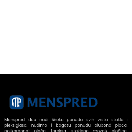
Menspred doo nudi široku ponudu svih vrsta stakla i
pleksiglasa, nudimo i bogatu ponudu alubond ploča,
polikarbonat ploča, foreksa, staklene mozaik pločice,