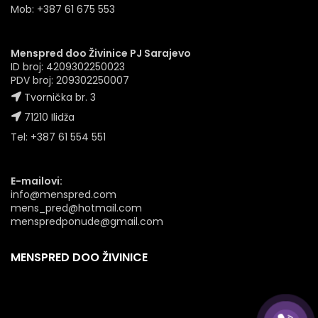
Mob: +387 61 675 553
Menspred doo Živinice PJ Sarajevo
ID broj: 4209302250023
PDV broj: 209302250007
Tvornička br. 3
71210 Ilidža
Tel: +387 61 554 551
E-mailovi:
info@menspred.com
mens_pred@hotmail.com
menspredponude@gmail.com
MENSPRED DOO ŽIVINICE