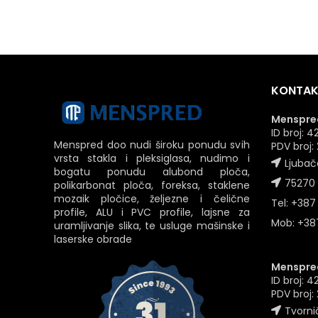
KONTAK
Menspred
ID broj:
Menspred doo nudi široku ponudu svih
PDV broj
vrsta stakla i pleksiglasa, nudimo i
Ljubač
bogatu ponudu alubond ploča,
75270 
polikarbonat ploča, foreksa, staklene
mozaik pločice, željezne i čelične
Tel: +387
profile, ALU i PVC profile, lajsne za
Mob: +387
uramljivanje slika, te usluge mašinske i
laserske obrade
Menspred
ID broj: 
PDV broj
Tvornič