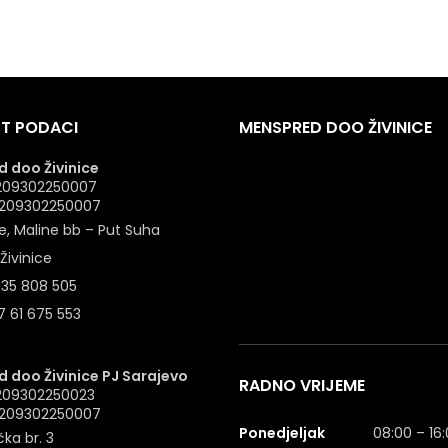
T PODACI
MENSPRED DOO ŽIVINICE
 doo Živinice
 4209302250007
: 209302250007
e, Maline bb – Put Suha
Živinice
 35 808 505
 61 675 553
 doo Živinice PJ Sarajevo
RADNO VRIJEME
4209302250023
: 209302250007
Ponedjeljak
08:00 – 16
ka br. 3