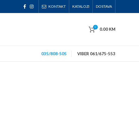
KONTAKT
KATALOZI
DOSTAVA
0
0.00
KM
035/808-505
VIBER 061/675-553