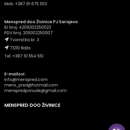
Mob: +387 61 675 553
Menspred doo Živinice PJ Sarajevo
ID broj: 4209302250023
PDV broj: 209302250007
Tvornička br. 3
71210 Ilidža
Tel: +387 61 554 551
E-mailovi:
info@menspred.com
mens_pred@hotmail.com
menspredponude@gmail.com
MENSPRED DOO ŽIVINICE