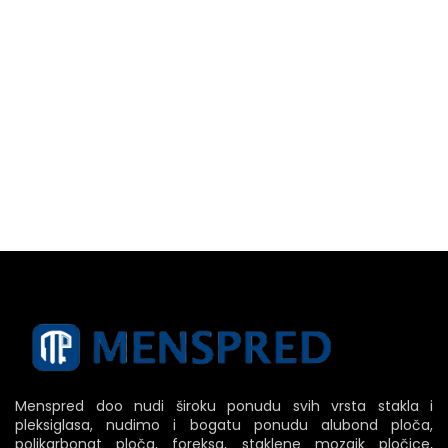
Menspred doo nudi široku ponudu svih vrsta stakla i
pleksiglasa, nudimo i bogatu ponudu alubond ploča,
polikarbonat ploča, foreksa, staklene mozaik pločice,