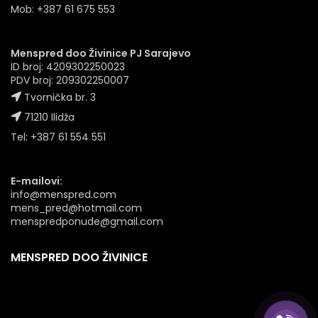
Mob: +387 61 675 553
Menspred doo Živinice PJ Sarajevo
ID broj: 4209302250023
PDV broj: 209302250007
Tvornička br. 3
71210 Ilidža
Tel: +387 61 554 551
E-mailovi:
info@menspred.com
mens_pred@hotmail.com
menspredponude@gmail.com
MENSPRED DOO ŽIVINICE