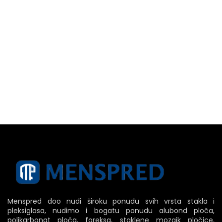
Menspred doo nudi široku ponudu svih vrsta stakla i
pleksiglasa, nudimo i bogatu ponudu alubond ploča,
polikarbonat ploča, foreksa, staklene mozaik pločice,