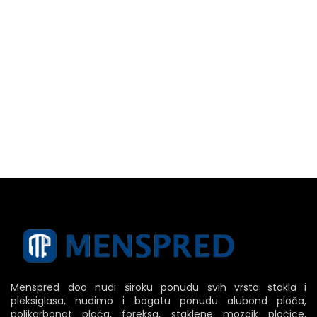
Menspred doo nudi široku ponudu svih vrsta stakla i
pleksiglasa, nudimo i bogatu ponudu alubond ploča,
polikarbonat ploča, foreksa, staklene mozaik pločice,