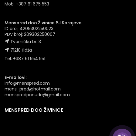
Mob: +387 61 675 553
Menspred doo Živinice PJ Sarajevo
ID broj: 4209302250023
PDV broj: 209302250007
Tvornička br. 3
71210 Ilidža
Tel: +387 61 554 551
E-mailovi:
info@menspred.com
mens_pred@hotmail.com
menspredponude@gmail.com
MENSPRED DOO ŽIVINICE