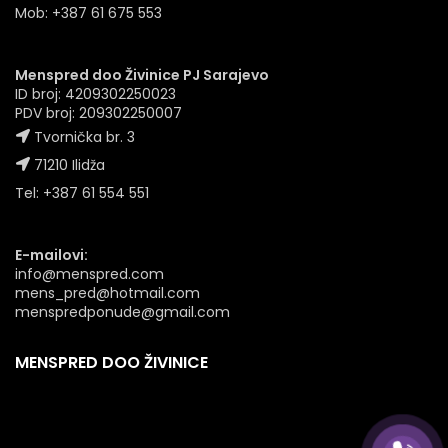
Mob: +387 61 675 553
Menspred doo Živinice PJ Sarajevo
ID broj: 4209302250023
PDV broj: 209302250007
Tvornička br. 3
71210 Ilidža
Tel: +387 61 554 551
E-mailovi:
info@menspred.com
mens_pred@hotmail.com
menspredponude@gmail.com
MENSPRED DOO ŽIVINICE