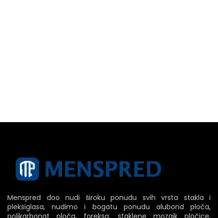
Menspred doo nudi široku ponudu svih vrsta stakla i
pleksiglasa, nudimo i bogatu ponudu alubond ploča,
polikarbonat ploča, foreksa, staklene mozaik pločice,