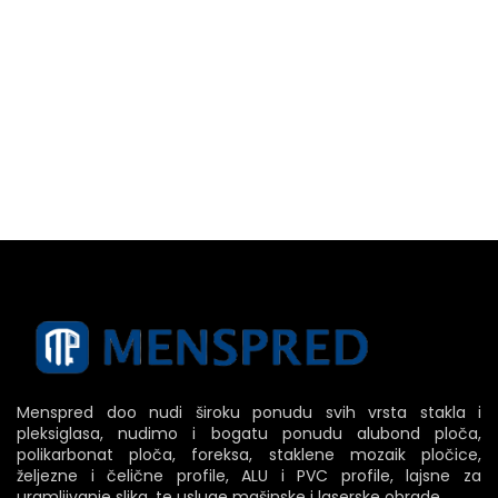
Menspred doo nudi široku ponudu svih vrsta stakla i
pleksiglasa, nudimo i bogatu ponudu alubond ploča,
polikarbonat ploča, foreksa, staklene mozaik pločice,
željezne i čelične profile, ALU i PVC profile, lajsne za
uramljivanje slika, te usluge mašinske i laserske obrade