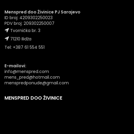
Menspred doo Živinice PJ Sarajevo
ID broj: 4209302250023
PDV broj: 209302250007
Tvornička br. 3
71210 Ilidža
Tel: +387 61 554 551
E-mailovi:
info@menspred.com
mens_pred@hotmail.com
menspredponude@gmail.com
MENSPRED DOO ŽIVINICE