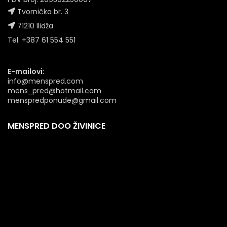
Tvornička br. 3
71210 Ilidža
Tel: +387 61 554 551
E-mailovi:
info@menspred.com
mens_pred@hotmail.com
menspredponude@gmail.com
MENSPRED DOO ŽIVINICE