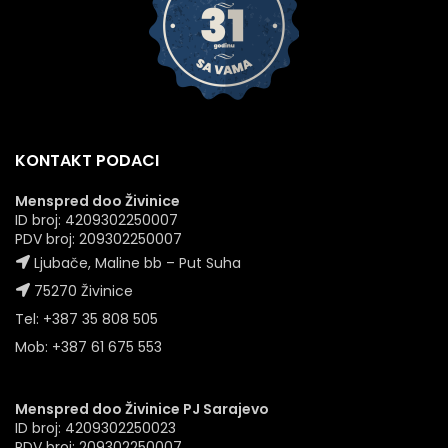
KONTAKT PODACI
Menspred doo Živinice
ID broj: 4209302250007
PDV broj: 209302250007
Ljubače, Maline bb – Put Suha
75270 Živinice
Tel: +387 35 808 505
Mob: +387 61 675 553
Menspred doo Živinice PJ Sarajevo
ID broj: 4209302250023
PDV broj: 209302250007