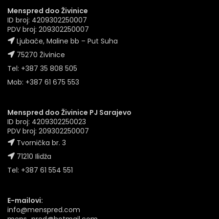
Menspred doo Živinice
ID broj: 4209302250007
PDV broj: 209302250007
Ljubače, Maline bb – Put Suha
75270 Živinice
Tel: +387 35 808 505
Mob: +387 61 675 553
Menspred doo Živinice PJ Sarajevo
ID broj: 4209302250023
PDV broj: 209302250007
Tvornička br. 3
71210 Ilidža
Tel: +387 61 554 551
E-mailovi:
info@menspred.com
mens_pred@hotmail.com