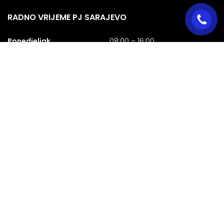
RADNO VRIJEME PJ SARAJEVO
Ponedjeljak
08:00 – 16:00
Utorak
08:00 – 16:00
Srijeda
08:00 – 16:00
Četvrtak
08:00 – 16:00
Petak
08:00 – 16:00
Subota
08:00 – 16:00
Nedjelja
NERADNA
Copyright © 2025 Menspred d.o.o. All rights reserved. Kreirao
sa ❤️
Mrki A.