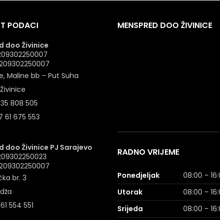
T PODACI
MENSPRED DOO ŽIVINICE
 doo Živinice
 4209302250007
: 209302250007
e, Maline bb – Put Suha
Živinice
 35 808 505
 61 675 553
 doo Živinice PJ Sarajevo
RADNO VRIJEME
4209302250023
: 209302250007
Ponedjeljak
08:00 – 16
ka br. 3
idža
Utorak
08:00 – 16
 61 554 551
Srijeda
08:00 – 16