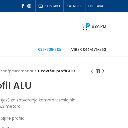
KONTAKT
KATALOZI
DOSTAVA
0
0.00
KM
035/808-505
VIBER 061/675-553
ksan/polikarbonat
F završni profil ALU
fil ALU
presjek) za zatvaranje komora višeslojnih
6,3 metara.
ljine profila.