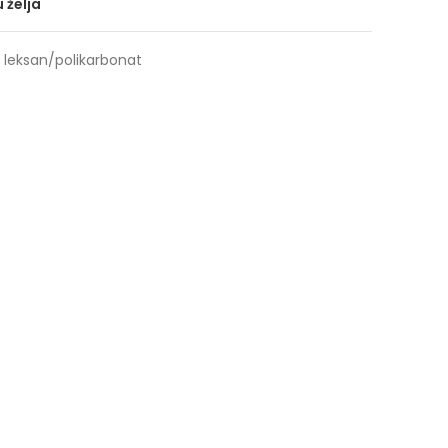
u želja
 leksan/polikarbonat