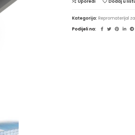
Uporedi
Dodaj u list
Kategorija:
Repromaterijal za
Podijeli na