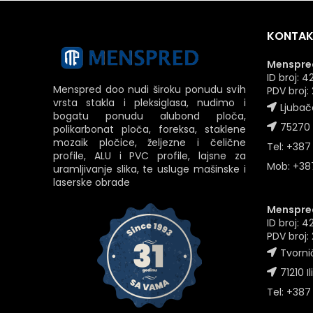
KONTAK
Menspred
ID broj:
Menspred doo nudi široku ponudu svih
PDV broj
vrsta stakla i pleksiglasa, nudimo i
Ljubač
bogatu ponudu alubond ploča,
75270 
polikarbonat ploča, foreksa, staklene
mozaik pločice, željezne i čelične
Tel: +387
profile, ALU i PVC profile, lajsne za
Mob: +387
uramljivanje slika, te usluge mašinske i
laserske obrade
Menspred
ID broj: 
PDV broj
Tvornič
71210 Il
Tel: +387