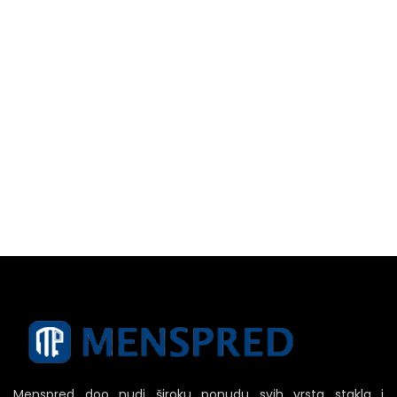
Menspred doo nudi široku ponudu svih vrsta stakla i