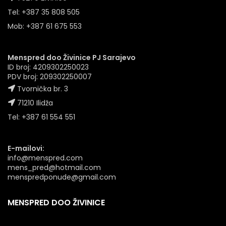
Tel: +387 35 808 505
Mob: +387 61 675 553
Menspred doo Živinice PJ Sarajevo
ID broj: 4209302250023
PDV broj: 209302250007
Tvornička br. 3
71210 Ilidža
Tel: +387 61 554 551
E-mailovi:
info@menspred.com
mens_pred@hotmail.com
menspredponude@gmail.com
MENSPRED DOO ŽIVINICE